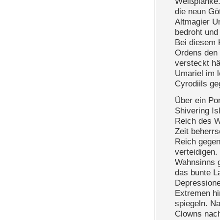
Weißplanke.
die neun Gö
Altmagier U
bedroht und
Bei diesem K
Ordens den 
versteckt hä
Umariel im 
Cyrodiils ge
Über ein Por
Shivering Is
Reich des W
Zeit beherrs
Reich gegen
verteidigen
Wahnsinns ge
das bunte L
Depressione
Extremen hin
spiegeln. Na
Clowns nach